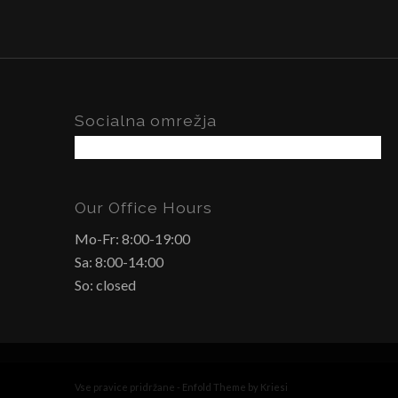
Socialna omrežja
Our Office Hours
Mo-Fr: 8:00-19:00
Sa: 8:00-14:00
So: closed
Vse pravice pridržane -
Enfold Theme by Kriesi