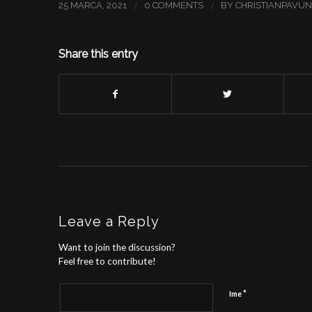
/
/
25 MARCA, 2021
0 COMMENTS
BY
CHRISTIANPAVU
Share this entry
Leave a Reply
Want to join the discussion?
Feel free to contribute!
*
Ime