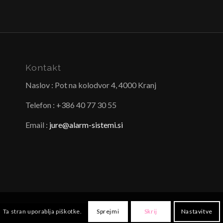
Kontakt
Naslov : Pot na kolodvor 4, 4000 Kranj
Telefon : +386 40 77 30 55
Email :
jure@alarm-sistemi.si
Ta stran uporablja piškotke.
Sprejmi
Skrij
Nastavitve