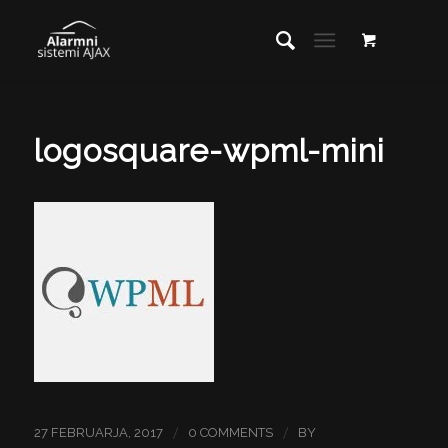
logosquare-wpml-mini
/
/
27 FEBRUARJA, 2017
0 COMMENTS
BY