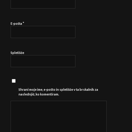
*
E-pošta
Spletišče
Shrani moje ime, e-pošto in spletišče v ta brskalnik za
naslednjič, ko komentiram.