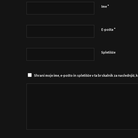
*
Ime
*
E-pošta
Spletišče
Shrani moje ime, e-pošto in spletišče v ta brskalnik za naslednjič,